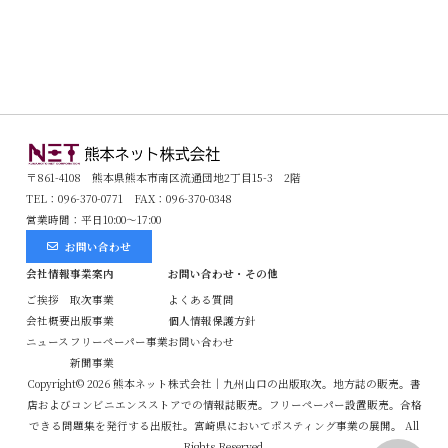
〒861-4108 熊本県熊本市南区流通団地2丁目15-3 2階
TEL：
096-370-0771
FAX：096-370-0348
営業時間：平日10:00〜17:00
お問い合わせ
会社情報
事業案内
お問い合わせ・その他
ご挨拶
取次事業
よくある質問
会社概要
出版事業
個人情報保護方針
ニュース
フリーペーパー事業
お問い合わせ
新聞事業
Copyright© 2026 熊本ネット株式会社｜九州山口の出版取次。地方誌の販売。書
店およびコンビニエンスストアでの情報誌販売。フリーペーパー設置販売。合格
できる問題集を発行する出版社。宮崎県においてポスティング事業の展開。 All
Rights Reserved.